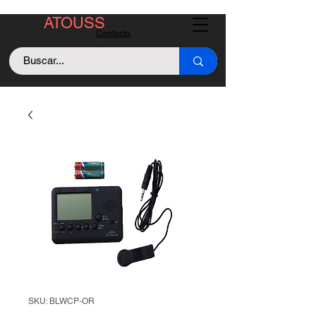
ATOUSS
Contacto
Asistencia
Llama +529843128213
SKU: BLWCP-OR