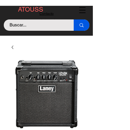
ATOUSS
Contacto
Asistencia
Llama +529843128213