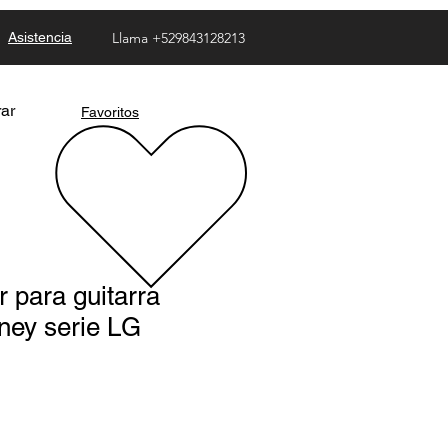
Asistencia
Llama +529843128213
rar
Favoritos
r para guitarra
aney serie LG