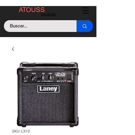
ATOUSS
Contacto
Asistencia
Llama +529843128213
SKU: LX10