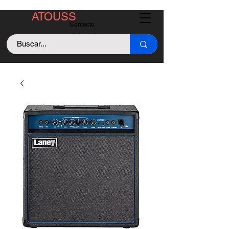
ATOUSS
Contacto
Asistencia
Llama +529843128213