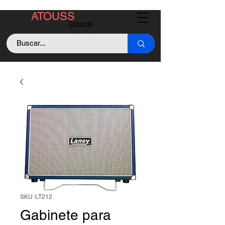
ATOUSS
Contacto
Asistencia
Llama +529843128213
SKU: LT212
Gabinete para