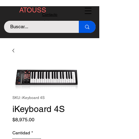
ATOUSS
Contacto
Asistencia
Llama +529843128213
SKU: iKeyboard 4S
iKeyboard 4S
Precio
$8,975.00
Cantidad
*