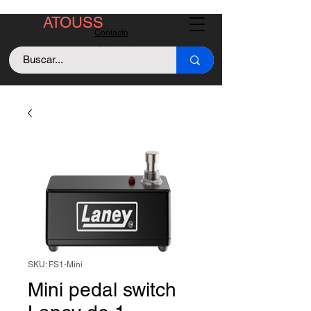
ATOUSS
Contacto
Asistencia
Llama +529843128213
SKU: FS1-Mini
Mini pedal switch