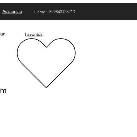
Asistencia
Llama +529843128213
rar
Favoritos
om