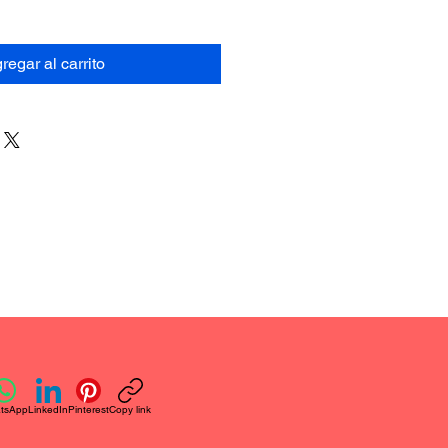
regar al carrito
tsApp
LinkedIn
Pinterest
Copy link