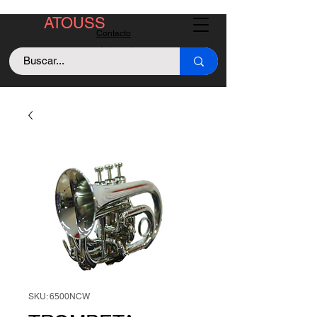
ATOUSS
Contacto
Asistencia
Llama +529843128213
SKU: 6500NCW