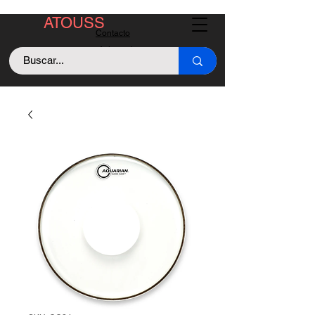
ATOUSS
Contacto
Asistencia
Llama +529843128213