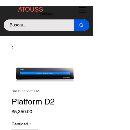
ATOUSS
Contacto
Asistencia
Llama +529843128213
SKU: Platform D2
Platform D2
Precio
$5,350.00
Cantidad
*